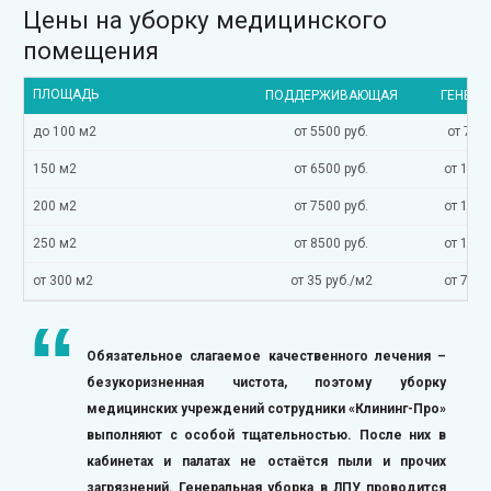
Цены на уборку медицинского
помещения
ПЛОЩАДЬ
ПОДДЕРЖИВАЮЩАЯ
ГЕНЕРА
до 100 м2
от 5500 руб.
от 7500
150 м2
от 6500 руб.
от 1100
200 м2
от 7500 руб.
от 1250
250 м2
от 8500 руб.
от 1600
от 300 м2
от 35 руб./м2
от 70 р
Обязательное слагаемое качественного лечения –
безукоризненная чистота, поэтому уборку
медицинских учреждений сотрудники «Клининг-Про»
выполняют с особой тщательностью. После них в
кабинетах и палатах не остаётся пыли и прочих
загрязнений. Генеральная уборка в ЛПУ проводится